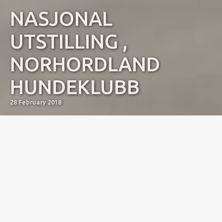
NASJONAL
UTSTILLING ,
NORHORDLAND
HUNDEKLUBB
28 February 2018
Norhordland Hundeklubb
Søndag 25.02.2018
Brilliant Pearl’s Crazy President EXC, CK 2 Beste
hannhund med Reserve Cert
Brilliant Pearl’s Crazy Pumpkin EXC, CK 2 Beste Tispe
med Cert
Brilliant Pearl’s Crazy Frog EXC, CK